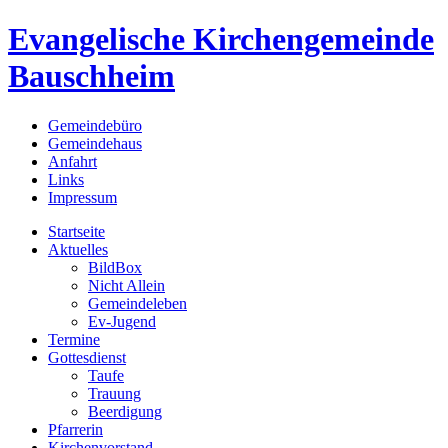
Evangelische Kirchengemeinde
Bauschheim
Gemeindebüro
Gemeindehaus
Anfahrt
Links
Impressum
Startseite
Aktuelles
BildBox
Nicht Allein
Gemeindeleben
Ev-Jugend
Termine
Gottesdienst
Taufe
Trauung
Beerdigung
Pfarrerin
Kirchenvorstand