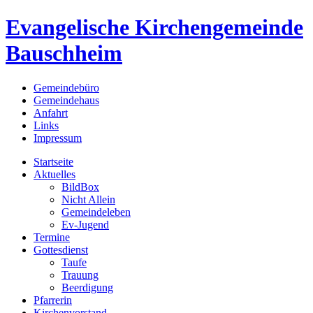
Evangelische Kirchengemeinde
Bauschheim
Gemeindebüro
Gemeindehaus
Anfahrt
Links
Impressum
Startseite
Aktuelles
BildBox
Nicht Allein
Gemeindeleben
Ev-Jugend
Termine
Gottesdienst
Taufe
Trauung
Beerdigung
Pfarrerin
Kirchenvorstand